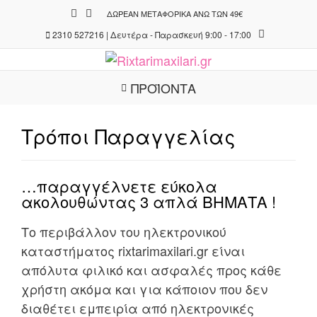
Skip
ΔΩΡΕΆΝ ΜΕΤΑΦΟΡΙΚΆ ΆΝΩ ΤΩΝ 49€
to
2310 527216 | Δευτέρα - Παρασκευή 9:00 - 17:00
content
ΠΡΟΪΟΝΤΑ
Τρόποι Παραγγελίας
…παραγγέλνετε εύκολα
ακολουθώντας 3 απλά ΒΗΜΑΤΑ !
Το περιβάλλον του ηλεκτρονικού
καταστήματος rixtarimaxilari.gr είναι
απόλυτα φιλικό και ασφαλές προς κάθε
χρήστη ακόμα και για κάποιον που δεν
διαθέτει εμπειρία από ηλεκτρονικές