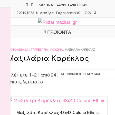
Skip
ΔΩΡΕΆΝ ΜΕΤΑΦΟΡΙΚΆ ΆΝΩ ΤΩΝ 49€
to
2310 527216 | Δευτέρα - Παρασκευή 9:00 - 17:00
content
ΠΡΟΪΟΝΤΑ
ΑΡΧΙΚΉ ΣΕΛΊΔΑ
/
ΤΡΑΠΕΖΑΡΊΑ - ΚΟΥΖΊΝΑ
/ ΜΑΞΙΛΆΡΙΑ ΚΑΡΈΚΛΑΣ
Μαξιλάρια Καρέκλας
Βλέπετε 1–21 από 24
Sorted
αποτελέσματα
by
latest
Μαξιλάρι Καρέκλας 43×43 Cotone Ethnic