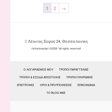
1
2
→
Λέοντος Σοφού 24, Θεσσαλονίκη
rixtrarimaxilari ©2026 *all rights reserved
Ο ΛΟΓΑΡΙΑΣΜΌΣ ΜΟΥ
ΤΡΌΠΟΙ ΠΑΡΑΓΓΕΛΊΑΣ
ΤΡΌΠΟΙ & ΈΞΟΔΑ ΑΠΟΣΤΟΛΉΣ
ΤΡΌΠΟΙ ΠΛΗΡΩΜΉΣ
ΕΠΙΣΤΡΟΦΈΣ
ΟΡΟΙ & ΠΡΟΫΠΟΘΕΣΕΙΣ
ΕΠΙΚΟΙΝΩΝΊΑ
ΤΟ BLOG ΜΑΣ