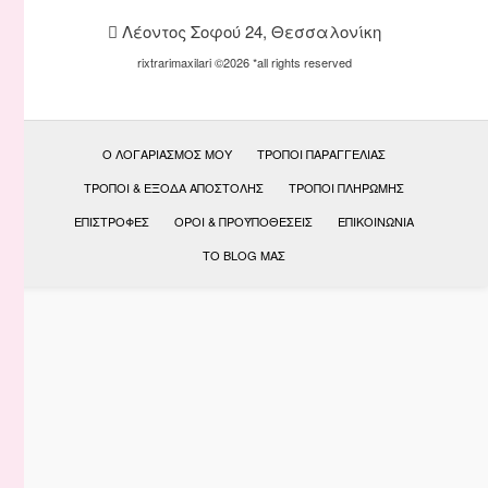
Λέοντος Σοφού 24, Θεσσαλονίκη
rixtrarimaxilari ©2026 *all rights reserved
Ο ΛΟΓΑΡΙΑΣΜΌΣ ΜΟΥ
ΤΡΌΠΟΙ ΠΑΡΑΓΓΕΛΊΑΣ
ΤΡΌΠΟΙ & ΈΞΟΔΑ ΑΠΟΣΤΟΛΉΣ
ΤΡΌΠΟΙ ΠΛΗΡΩΜΉΣ
ΕΠΙΣΤΡΟΦΈΣ
ΟΡΟΙ & ΠΡΟΫΠΟΘΕΣΕΙΣ
ΕΠΙΚΟΙΝΩΝΊΑ
ΤΟ BLOG ΜΑΣ