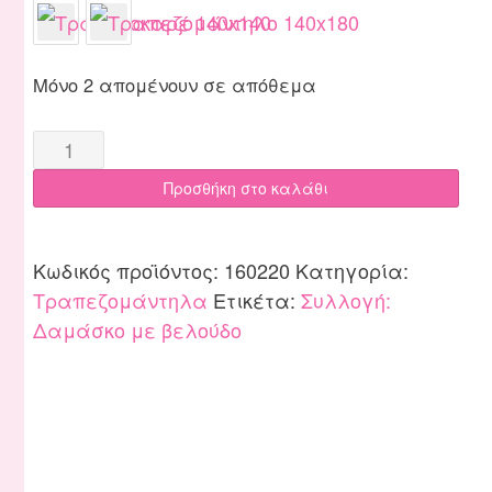
Μόνο 2 απομένουν σε απόθεμα
Τραπεζομάντηλο
160x220
Προσθήκη στο καλάθι
Δαμάσκο
Βελούδο
μπεζ
Κωδικός προϊόντος:
160220
Κατηγορία:
quantity
Τραπεζομάντηλα
Ετικέτα:
Συλλογή:
Δαμάσκο με βελούδο