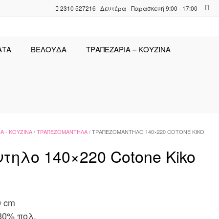
2310 527216 | Δευτέρα - Παρασκευή 9:00 - 17:00
ΑΤΑ
ΒΕΛΟΥΔΑ
ΤΡΑΠΕΖΑΡΊΑ – ΚΟΥΖΊΝΑ
Α - ΚΟΥΖΊΝΑ
/
ΤΡΑΠΕΖΟΜΆΝΤΗΛΑ
/ ΤΡΑΠΕΖΟΜΆΝΤΗΛΟ 140×220 COTONE KIKO
ηλο 140×220 Cotone Kiko
0 cm
30% πολ.