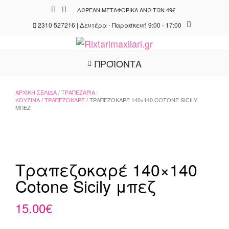
Skip
ΔΩΡΕΆΝ ΜΕΤΑΦΟΡΙΚΆ ΆΝΩ ΤΩΝ 49€
to
2310 527216 | Δευτέρα - Παρασκευή 9:00 - 17:00
content
ΠΡΟΪΟΝΤΑ
ΑΡΧΙΚΉ ΣΕΛΊΔΑ
/
ΤΡΑΠΕΖΑΡΊΑ -
ΚΟΥΖΊΝΑ
/
ΤΡΑΠΕΖΟΚΑΡΈ
/ ΤΡΑΠΕΖΟΚΑΡΈ 140×140 COTONE SICILY
ΜΠΕΖ
Τραπεζοκαρέ 140×140
Cotone Sicily μπεζ
15.00
€