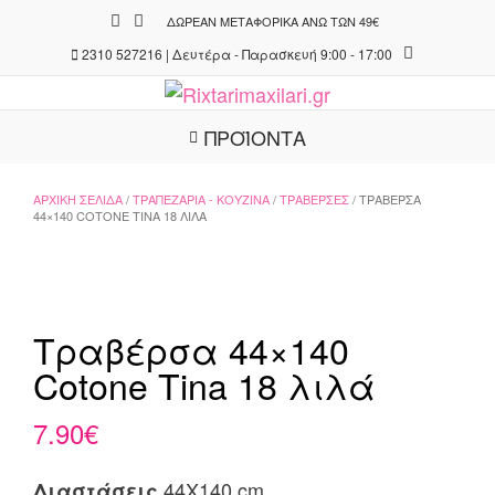
Skip
ΔΩΡΕΆΝ ΜΕΤΑΦΟΡΙΚΆ ΆΝΩ ΤΩΝ 49€
to
2310 527216 | Δευτέρα - Παρασκευή 9:00 - 17:00
content
ΠΡΟΪΟΝΤΑ
ΑΡΧΙΚΉ ΣΕΛΊΔΑ
/
ΤΡΑΠΕΖΑΡΊΑ - ΚΟΥΖΊΝΑ
/
ΤΡΑΒΈΡΣΕΣ
/ ΤΡΑΒΈΡΣΑ
44×140 COTONE TINA 18 ΛΙΛΆ
Τραβέρσα 44×140
Cotone Tina 18 λιλά
7.90
€
44X140 cm
Διαστάσεις