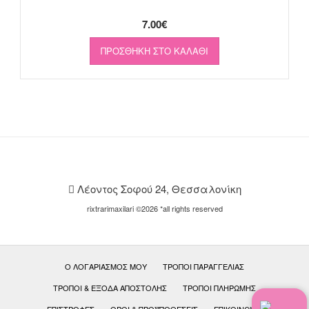
7.00
€
ΠΡΟΣΘΉΚΗ ΣΤΟ ΚΑΛΆΘΙ
Λέοντος Σοφού 24, Θεσσαλονίκη
rixtrarimaxilari ©2026 *all rights reserved
Ο ΛΟΓΑΡΙΑΣΜΌΣ ΜΟΥ
ΤΡΌΠΟΙ ΠΑΡΑΓΓΕΛΊΑΣ
ΤΡΌΠΟΙ & ΈΞΟΔΑ ΑΠΟΣΤΟΛΉΣ
ΤΡΌΠΟΙ ΠΛΗΡΩΜΉΣ