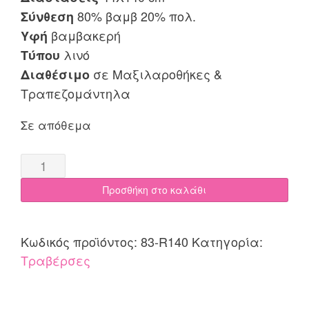
80% βαμβ 20% πολ.
Σύνθεση
βαμβακερή
Υφή
λινό
Τύπου
σε Μαξιλαροθήκες &
Διαθέσιμο
Τραπεζομάντηλα
Σε απόθεμα
Τραβέρσα
44x140
Προσθήκη στο καλάθι
Cotone
Tina
18
Κωδικός προϊόντος:
83-R140
Κατηγορία:
λιλά
Τραβέρσες
quantity