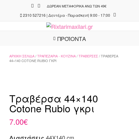
Skip
ΔΩΡΕΆΝ ΜΕΤΑΦΟΡΙΚΆ ΆΝΩ ΤΩΝ 49€
to
2310 527216 | Δευτέρα - Παρασκευή 9:00 - 17:00
content
ΠΡΟΪΟΝΤΑ
ΑΡΧΙΚΉ ΣΕΛΊΔΑ
/
ΤΡΑΠΕΖΑΡΊΑ - ΚΟΥΖΊΝΑ
/
ΤΡΑΒΈΡΣΕΣ
/ ΤΡΑΒΈΡΣΑ
44×140 COTONE RUBIO ΓΚΡΙ
Τραβέρσα 44×140
Cotone Rubio γκρι
7.00
€
44X140 cm
Διαστάσεις