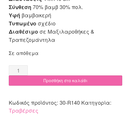
70% βαμβ 30% πολ.
Σύνθεση
βαμβακερή
Υφή
σχέδιο
Τυπωμένο
σε Μαξιλαροθήκες &
Διαθέσιμο
Τραπεζομάντηλα
Σε απόθεμα
Τραβέρσα
44x140
Προσθήκη στο καλάθι
Cotone
Rubio
γκρι
Κωδικός προϊόντος:
30-R140
Κατηγορία:
quantity
Τραβέρσες