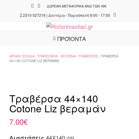
Skip
ΔΩΡΕΆΝ ΜΕΤΑΦΟΡΙΚΆ ΆΝΩ ΤΩΝ 49€
to
2310 527216 | Δευτέρα - Παρασκευή 9:00 - 17:00
content
ΠΡΟΪΟΝΤΑ
ΑΡΧΙΚΉ ΣΕΛΊΔΑ
/
ΤΡΑΠΕΖΑΡΊΑ - ΚΟΥΖΊΝΑ
/
ΤΡΑΒΈΡΣΕΣ
/ ΤΡΑΒΈΡΣΑ
44×140 COTONE LIZ ΒΕΡΑΜΆΝ
Τραβέρσα 44×140
Cotone Liz βεραμάν
7.00
€
44X140 cm
Διαστάσεις