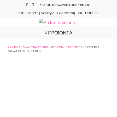
Skip
ΔΩΡΕΆΝ ΜΕΤΑΦΟΡΙΚΆ ΆΝΩ ΤΩΝ 49€
to
2310 527216 | Δευτέρα - Παρασκευή 9:00 - 17:00
content
ΠΡΟΪΟΝΤΑ
ΑΡΧΙΚΉ ΣΕΛΊΔΑ
/
ΤΡΑΠΕΖΑΡΊΑ - ΚΟΥΖΊΝΑ
/
ΤΡΑΒΈΡΣΕΣ
/ ΤΡΑΒΈΡΣΑ
140×44 COTONE BERLIN