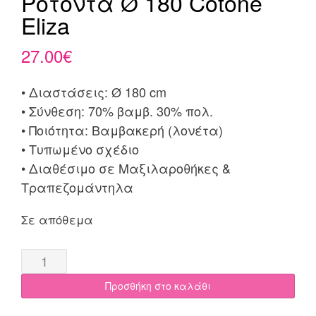
Ροτόντα Ø 180 Cotone
Eliza
27.00
€
• Διαστάσεις: Ø 180 cm
• Σύνθεση: 70% βαμβ. 30% πολ.
• Ποιότητα: Βαμβακερή (λονέτα)
• Τυπωμένο σχέδιο
• Διαθέσιμο σε Μαξιλαροθήκες &
Τραπεζομάντηλα
Σε απόθεμα
Ροτόντα
Ø
Προσθήκη στο καλάθι
180
Cotone