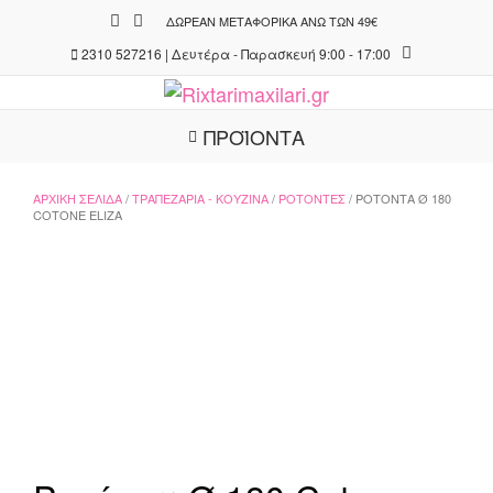
Skip
ΔΩΡΕΆΝ ΜΕΤΑΦΟΡΙΚΆ ΆΝΩ ΤΩΝ 49€
to
2310 527216 | Δευτέρα - Παρασκευή 9:00 - 17:00
content
ΠΡΟΪΟΝΤΑ
ΑΡΧΙΚΉ ΣΕΛΊΔΑ
/
ΤΡΑΠΕΖΑΡΊΑ - ΚΟΥΖΊΝΑ
/
ΡΟΤΌΝΤΕΣ
/ ΡΟΤΌΝΤΑ Ø 180
COTONE ELIZA