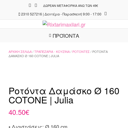
Skip
ΔΩΡΕΆΝ ΜΕΤΑΦΟΡΙΚΆ ΆΝΩ ΤΩΝ 49€
to
2310 527216 | Δευτέρα - Παρασκευή 9:00 - 17:00
content
ΠΡΟΪΟΝΤΑ
ΑΡΧΙΚΉ ΣΕΛΊΔΑ
/
ΤΡΑΠΕΖΑΡΊΑ - ΚΟΥΖΊΝΑ
/
ΡΟΤΌΝΤΕΣ
/ ΡΟΤΌΝΤΑ
ΔΑΜΆΣΚΟ Ø 160 COTONE | JULIA
Ροτόντα Δαμάσκο Ø 160
COTONE | Julia
40.50
€
• Διαστάσεις: Ø 160 cm