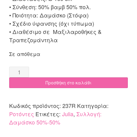
• Σύνθεση: 50% βαμβ 50% πολ.
• Ποιότητα: Δαμάσκο (Στόφα)
• Σχέδιο ύφανσης (όχι τύπωμα)
• Διαθέσιμο σε Μαξιλαροθήκες &
Τραπεζομάντηλα
Σε απόθεμα
Ροτόντα
Δαμάσκο
Προσθήκη στο καλάθι
Ø
160
COTONE
Κωδικός προϊόντος:
237R
Κατηγορία:
|
Ροτόντες
Ετικέτες:
Julia
,
Συλλογή:
Julia
Δαμάσκο 50%-50%
quantity