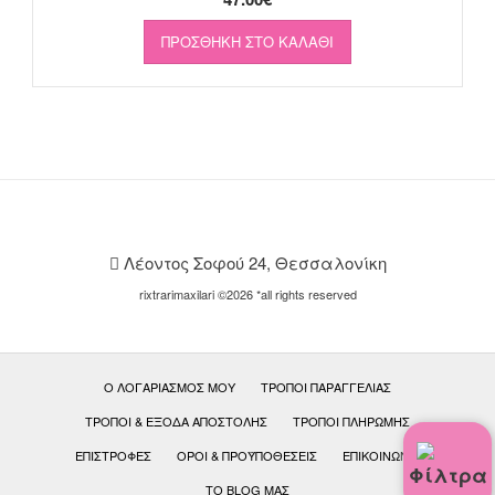
ΠΡΟΣΘΉΚΗ ΣΤΟ ΚΑΛΆΘΙ
Λέοντος Σοφού 24, Θεσσαλονίκη
rixtrarimaxilari ©2026 *all rights reserved
Ο ΛΟΓΑΡΙΑΣΜΌΣ ΜΟΥ
ΤΡΌΠΟΙ ΠΑΡΑΓΓΕΛΊΑΣ
ΤΡΌΠΟΙ & ΈΞΟΔΑ ΑΠΟΣΤΟΛΉΣ
ΤΡΌΠΟΙ ΠΛΗΡΩΜΉΣ
ΕΠΙΣΤΡΟΦΈΣ
ΟΡΟΙ & ΠΡΟΫΠΟΘΕΣΕΙΣ
ΕΠΙΚΟΙΝΩΝΊΑ
Φίλτρα
ΤΟ BLOG ΜΑΣ