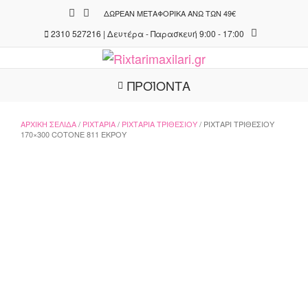
Skip
ΔΩΡΕΆΝ ΜΕΤΑΦΟΡΙΚΆ ΆΝΩ ΤΩΝ 49€
to
2310 527216 | Δευτέρα - Παρασκευή 9:00 - 17:00
content
ΠΡΟΪΟΝΤΑ
ΑΡΧΙΚΉ ΣΕΛΊΔΑ
/
ΡΙΧΤΆΡΙΑ
/
ΡΙΧΤΆΡΙΑ ΤΡΙΘΈΣΙΟΥ
/ ΡΙΧΤΆΡΙ ΤΡΙΘΈΣΙΟΥ
170×300 COTONE 811 ΕΚΡΟΎ