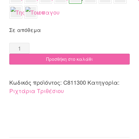
Σε απόθεμα
Ριχτάρι
Τριθέσιου
Προσθήκη στο καλάθι
170x300
Cotone
811
Κωδικός προϊόντος:
C811300
Κατηγορία:
Εκρού
Ριχτάρια Τριθέσιου
quantity