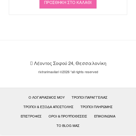
ΠΡΟΣΘΉΚΗ ΣΤΟ ΚΑΛΆΘΙ
Λέοντος Σοφού 24, Θεσσαλονίκη
rixtrarimaxilari ©2026 *all rights reserved
Ο ΛΟΓΑΡΙΑΣΜΌΣ ΜΟΥ
ΤΡΌΠΟΙ ΠΑΡΑΓΓΕΛΊΑΣ
ΤΡΌΠΟΙ & ΈΞΟΔΑ ΑΠΟΣΤΟΛΉΣ
ΤΡΌΠΟΙ ΠΛΗΡΩΜΉΣ
ΕΠΙΣΤΡΟΦΈΣ
ΟΡΟΙ & ΠΡΟΫΠΟΘΕΣΕΙΣ
ΕΠΙΚΟΙΝΩΝΊΑ
ΤΟ BLOG ΜΑΣ