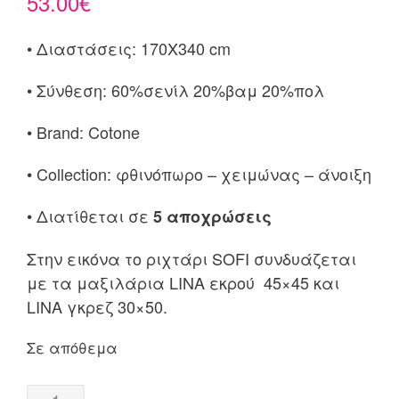
53.00
€
• Διαστάσεις: 170X340 cm
• Σύνθεση: 60%σενίλ 20%βαμ 20%πολ
• Brand: Cotone
• Collection: φθινόπωρο – χειμώνας – άνοιξη
• Διατίθεται σε
5 αποχρώσεις
Στην εικόνα το ριχτάρι SOFI συνδυάζεται
με τα μαξιλάρια LINA εκρού 45×45 και
LINA γκρεζ 30×50.
Σε απόθεμα
Ριχτάρι