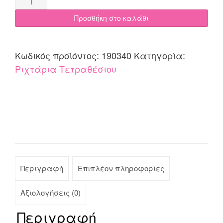
τετραθέσιου
Προσθήκη στο καλάθι
170x340
Cotone
SOFI
Κωδικός προϊόντος:
190340
Κατηγορία:
γκρεζ
Ριχτάρια Τετραθέσιου
quantity
Περιγραφή
Επιπλέον πληροφορίες
Αξιολογήσεις (0)
Περιγραφή