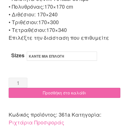
17.85€
• Πολυθρόνας:170×170 cm
through
• Διθέσιου: 170×240
• Τριθέσιου:170×300
35.70€
• Τετραθέσιου:170×340
Επιλέξτε την διάσταση που επιθυμείτε
Sizes
Ριχτάρι
σενίλ
Προσθήκη στο καλάθι
4
μεγέθη
Limnos
Κωδικός προϊόντος:
361a
Κατηγορία:
Πράσινο
Ριχτάρια Προσφοράς
quantity