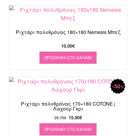
13.50€.
Ριχτάρι πολυθρόνας 180×180 Nemesis Μπεζ
10.00
€
ΠΡΟΣΘΉΚΗ ΣΤΟ ΚΑΛΆΘΙ
50
%
Ριχτάρι πολυθρόνας 170×180 COTONE |
Λαχούρ Γκρι
Original
Η
15.00
€
29.75
€
price
τρέχουσα
ΠΡΟΣΘΉΚΗ ΣΤΟ ΚΑΛΆΘΙ
was:
τιμή