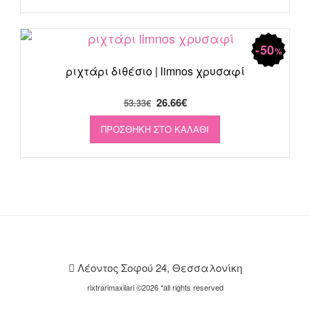
29.75€.
είναι:
15.00€.
50
%
ριχτάρι διθέσιο | limnos χρυσαφί
Original
Η
26.66
€
53.33
€
price
τρέχουσα
ΠΡΟΣΘΉΚΗ ΣΤΟ ΚΑΛΆΘΙ
was:
τιμή
53.33€.
είναι:
26.66€.
Λέοντος Σοφού 24, Θεσσαλονίκη
rixtrarimaxilari ©2026 *all rights reserved