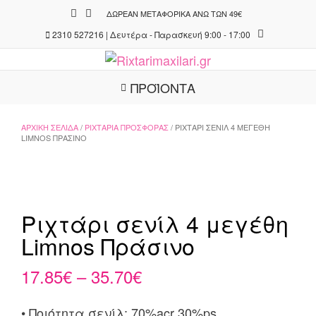
Skip
ΔΩΡΕΆΝ ΜΕΤΑΦΟΡΙΚΆ ΆΝΩ ΤΩΝ 49€
to
2310 527216 | Δευτέρα - Παρασκευή 9:00 - 17:00
content
ΠΡΟΪΟΝΤΑ
ΑΡΧΙΚΉ ΣΕΛΊΔΑ
/
ΡΙΧΤΆΡΙΑ ΠΡΟΣΦΟΡΆΣ
/ ΡΙΧΤΆΡΙ ΣΕΝΊΛ 4 ΜΕΓΈΘΗ
LIMNOS ΠΡΆΣΙΝΟ
Ριχτάρι σενίλ 4 μεγέθη
Limnos Πράσινο
Price
17.85
€
–
35.70
€
range:
• Ποιότητα σενίλ: 70%acr 30%ps