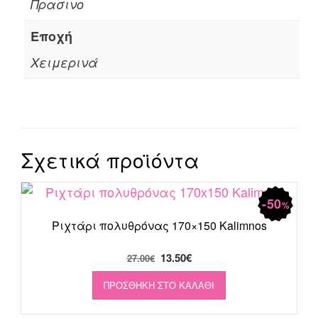
Πρασινο
Εποχή
Χειμερινά
Σχετικά προϊόντα
50
%
Ριχτάρι πολυθρόνας 170×150 Kalimnos
Original
Η
13.50
€
27.00
€
price
τρέχουσα
ΠΡΟΣΘΉΚΗ ΣΤΟ ΚΑΛΆΘΙ
was:
τιμή
27.00€.
είναι: