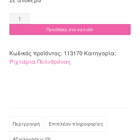
Ριχτάρι
Πολυθρόνας
Προσθήκη στο καλάθι
170x170
Cotone
SIENA
Κωδικός προϊόντος:
113170
Κατηγορία:
μπεζ
Ριχτάρια Πολυθρόνας
quantity
Περιγραφή
Επιπλέον πληροφορίες
Αξιολογήσεις (0)