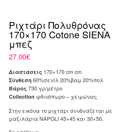
Ριχτάρι Πολυθρόνας
170×170 Cotone SIENA
μπεζ
27.00
€
170×170 cm cm
Διαστάσεις
60%σενίλ 20%βαμ 20%πολ
Σύνθεση
730 γρ/μέτρο
Βάρος
φθινόπωρο – χειμώνας
Collection
Στην εικόνα το ριχτάρι συνδυάζεται με
μαξιλάρια NAPOLI 45×45 και 30×50.
Σε απόθεμα