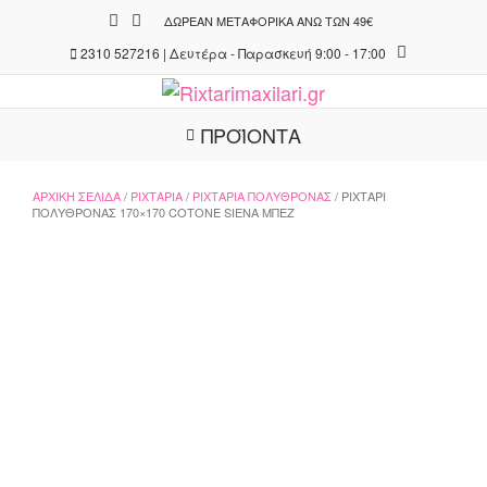
Skip
ΔΩΡΕΆΝ ΜΕΤΑΦΟΡΙΚΆ ΆΝΩ ΤΩΝ 49€
to
2310 527216 | Δευτέρα - Παρασκευή 9:00 - 17:00
content
ΠΡΟΪΟΝΤΑ
ΑΡΧΙΚΉ ΣΕΛΊΔΑ
/
ΡΙΧΤΆΡΙΑ
/
ΡΙΧΤΆΡΙΑ ΠΟΛΥΘΡΌΝΑΣ
/ ΡΙΧΤΆΡΙ
ΠΟΛΥΘΡΌΝΑΣ 170×170 COTONE SIENA ΜΠΕΖ