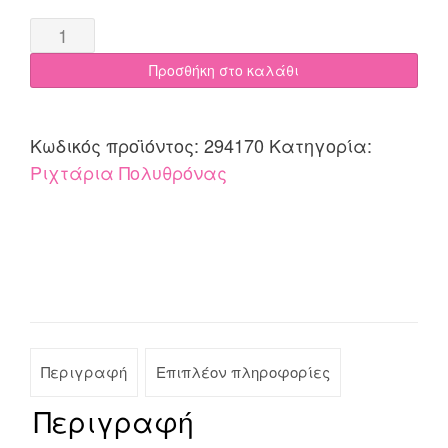
Ριχτάρι
Πολυθρόνας
Προσθήκη στο καλάθι
170x170
Cotone
Nepal
Κωδικός προϊόντος:
294170
Κατηγορία:
Εκρού
Ριχτάρια Πολυθρόνας
quantity
Περιγραφή
Επιπλέον πληροφορίες
Περιγραφή