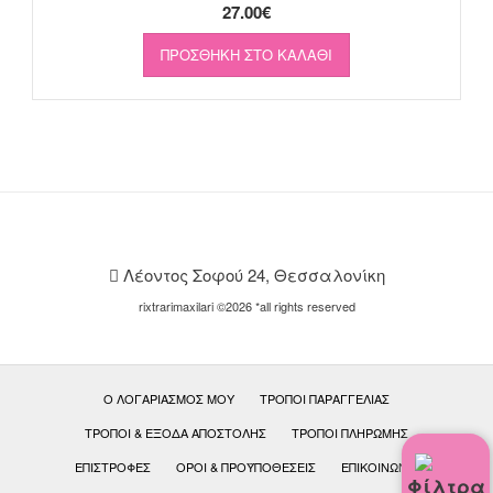
27.00
€
ΠΡΟΣΘΉΚΗ ΣΤΟ ΚΑΛΆΘΙ
Λέοντος Σοφού 24, Θεσσαλονίκη
rixtrarimaxilari ©2026 *all rights reserved
Ο ΛΟΓΑΡΙΑΣΜΌΣ ΜΟΥ
ΤΡΌΠΟΙ ΠΑΡΑΓΓΕΛΊΑΣ
ΤΡΌΠΟΙ & ΈΞΟΔΑ ΑΠΟΣΤΟΛΉΣ
ΤΡΌΠΟΙ ΠΛΗΡΩΜΉΣ
ΕΠΙΣΤΡΟΦΈΣ
ΟΡΟΙ & ΠΡΟΫΠΟΘΕΣΕΙΣ
ΕΠΙΚΟΙΝΩΝΊΑ
Φίλτρα