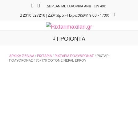
Skip
ΔΩΡΕΆΝ ΜΕΤΑΦΟΡΙΚΆ ΆΝΩ ΤΩΝ 49€
to
2310 527216 | Δευτέρα - Παρασκευή 9:00 - 17:00
content
ΠΡΟΪΟΝΤΑ
ΑΡΧΙΚΉ ΣΕΛΊΔΑ
/
ΡΙΧΤΆΡΙΑ
/
ΡΙΧΤΆΡΙΑ ΠΟΛΥΘΡΌΝΑΣ
/ ΡΙΧΤΆΡΙ
ΠΟΛΥΘΡΌΝΑΣ 170×170 COTONE NEPAL ΕΚΡΟΎ