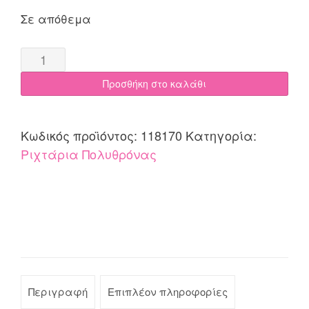
Σε απόθεμα
Ριχτάρι
Πολυθρόνας
Προσθήκη στο καλάθι
170x170
Cotone
NAPOLI
Κωδικός προϊόντος:
118170
Κατηγορία:
σάπιο
Ριχτάρια Πολυθρόνας
μήλο
quantity
Περιγραφή
Επιπλέον πληροφορίες