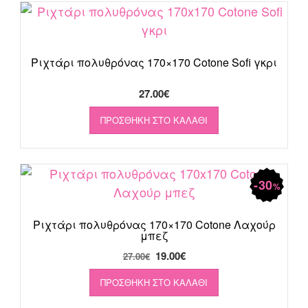
Ριχτάρι πολυθρόνας 170×170 Cotone Sofi γκρι
27.00
€
ΠΡΟΣΘΉΚΗ ΣΤΟ ΚΑΛΆΘΙ
30
%
Ριχτάρι πολυθρόνας 170×170 Cotone Λαχούρ
μπεζ
Original
Η
19.00
€
27.00
€
price
τρέχουσα
ΠΡΟΣΘΉΚΗ ΣΤΟ ΚΑΛΆΘΙ
was:
τιμή
27.00€.
είναι: