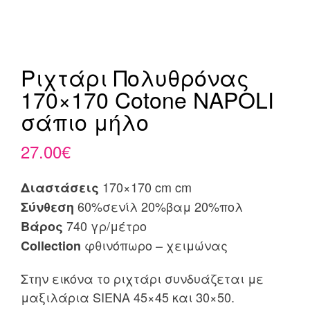
Ριχτάρι Πολυθρόνας
170×170 Cotone NAPOLI
σάπιο μήλο
27.00
€
170×170 cm cm
Διαστάσεις
60%σενίλ 20%βαμ 20%πολ
Σύνθεση
740 γρ/μέτρο
Βάρος
φθινόπωρο – χειμώνας
Collection
Στην εικόνα το ριχτάρι συνδυάζεται με
μαξιλάρια SIENA 45×45 και 30×50.