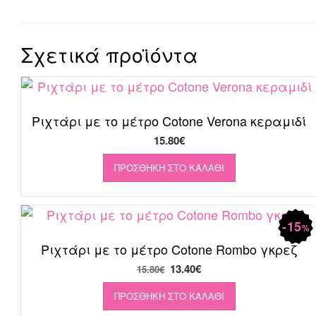
Σχετικά προϊόντα
Ριχτάρι με το μέτρο Cotone Verona κεραμιδί
15.80
€
ΠΡΟΣΘΉΚΗ ΣΤΟ ΚΑΛΆΘΙ
15
%
Ριχτάρι με το μέτρο Cotone Rombo γκρεζ
Original
Η
13.40
€
15.80
€
price
τρέχουσα
ΠΡΟΣΘΉΚΗ ΣΤΟ ΚΑΛΆΘΙ
was:
τιμή
15.80€.
είναι: