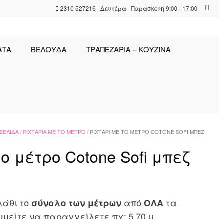
2310 527216 | Δευτέρα - Παρασκευή 9:00 - 17:00
ΑΤΑ
ΒΕΛΟΥΔΑ
ΤΡΑΠΕΖΑΡΊΑ – ΚΟΥΖΊΝΑ
 ΣΕΛΊΔΑ
/
ΡΙΧΤΆΡΙΑ ΜΕ ΤΟ ΜΈΤΡΟ
/ ΡΙΧΤΆΡΙ ΜΕ ΤΟ ΜΈΤΡΟ COTONE SOFI ΜΠΕΖ
ο μέτρο Cotone Sofi μπεζ
λάθι το
από
τα
σύνολο των μέτρων
ΟΛΑ
υμείτε να παραγγείλετε πχ: 5,70 μ