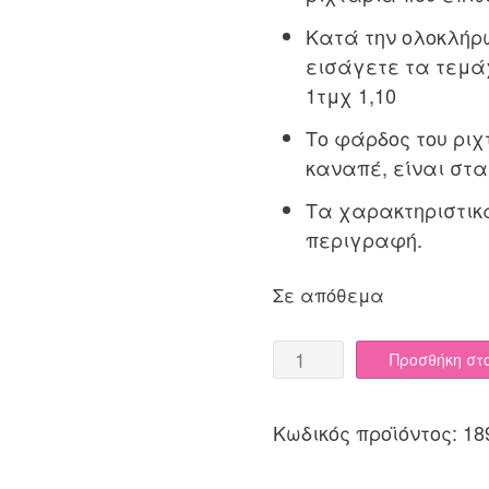
Κατά την ολοκλήρω
εισάγετε τα τεμάχι
1τμχ 1,10
Το φάρδος του ριχ
καναπέ, είναι στα
Τα χαρακτηριστικ
περιγραφή.
Σε απόθεμα
Ριχτάρι
Προσθήκη στ
με
το
Κωδικός προϊόντος:
18
μέτρο
Cotone