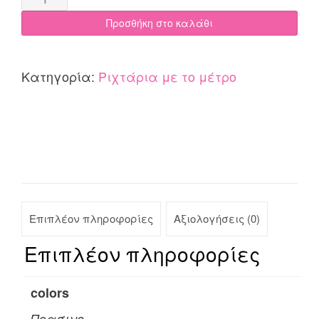
με
Προσθήκη στο καλάθι
το
μέτρο
Cotone
Κατηγορία:
Ριχτάρια με το μέτρο
Limnos
πράσινο
quantity
Επιπλέον πληροφορίες
Αξιολογήσεις (0)
Επιπλέον πληροφορίες
colors
Πρασινο