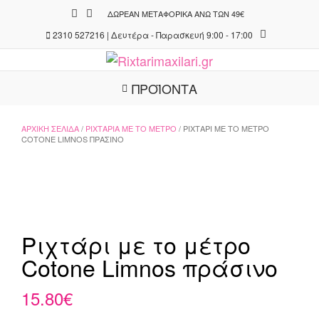
Skip
ΔΩΡΕΆΝ ΜΕΤΑΦΟΡΙΚΆ ΆΝΩ ΤΩΝ 49€
to
2310 527216 | Δευτέρα - Παρασκευή 9:00 - 17:00
content
ΠΡΟΪΟΝΤΑ
ΑΡΧΙΚΉ ΣΕΛΊΔΑ
/
ΡΙΧΤΆΡΙΑ ΜΕ ΤΟ ΜΈΤΡΟ
/ ΡΙΧΤΆΡΙ ΜΕ ΤΟ ΜΈΤΡΟ
COTONE LIMNOS ΠΡΆΣΙΝΟ
Ριχτάρι με το μέτρο
Cotone Limnos πράσινο
15.80
€