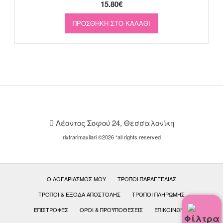
15.80
€
ΠΡΟΣΘΉΚΗ ΣΤΟ ΚΑΛΆΘΙ
Λέοντος Σοφού 24, Θεσσαλονίκη
rixtrarimaxilari ©2026 *all rights reserved
Ο ΛΟΓΑΡΙΑΣΜΌΣ ΜΟΥ
ΤΡΌΠΟΙ ΠΑΡΑΓΓΕΛΊΑΣ
ΤΡΌΠΟΙ & ΈΞΟΔΑ ΑΠΟΣΤΟΛΉΣ
ΤΡΌΠΟΙ ΠΛΗΡΩΜΉΣ
ΕΠΙΣΤΡΟΦΈΣ
ΟΡΟΙ & ΠΡΟΫΠΟΘΕΣΕΙΣ
ΕΠΙΚΟΙΝΩΝΊΑ
Φίλτρα