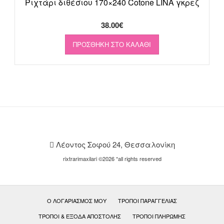
Ριχτάρι διθέσιου 170×240 Cotone LINA γκρεζ
38.00
€
ΠΡΟΣΘΉΚΗ ΣΤΟ ΚΑΛΆΘΙ
Λέοντος Σοφού 24, Θεσσαλονίκη
rixtrarimaxilari ©2026 *all rights reserved
Ο ΛΟΓΑΡΙΑΣΜΌΣ ΜΟΥ
ΤΡΌΠΟΙ ΠΑΡΑΓΓΕΛΊΑΣ
ΤΡΌΠΟΙ & ΈΞΟΔΑ ΑΠΟΣΤΟΛΉΣ
ΤΡΌΠΟΙ ΠΛΗΡΩΜΉΣ