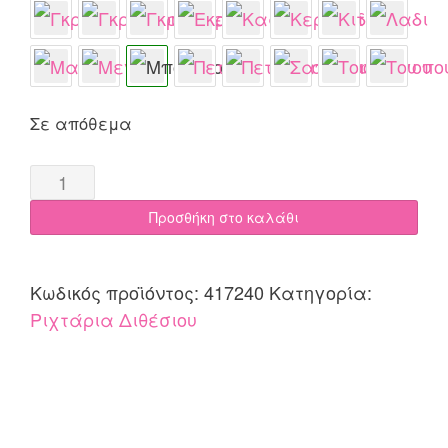
Σε απόθεμα
Ριχτάρι
διθέσιου
Προσθήκη στο καλάθι
180x240
Cotone
Cozy
Κωδικός προϊόντος:
417240
Κατηγορία:
Μπορντώ
Ριχτάρια Διθέσιου
quantity