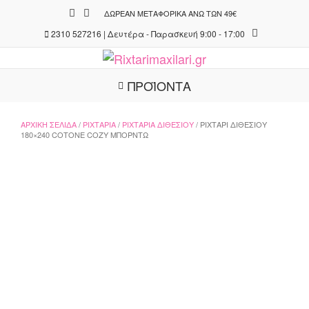
Skip
ΔΩΡΕΆΝ ΜΕΤΑΦΟΡΙΚΆ ΆΝΩ ΤΩΝ 49€
to
2310 527216 | Δευτέρα - Παρασκευή 9:00 - 17:00
content
ΠΡΟΪΟΝΤΑ
ΑΡΧΙΚΉ ΣΕΛΊΔΑ
/
ΡΙΧΤΆΡΙΑ
/
ΡΙΧΤΆΡΙΑ ΔΙΘΈΣΙΟΥ
/ ΡΙΧΤΆΡΙ ΔΙΘΈΣΙΟΥ
180×240 COTONE COZY ΜΠΟΡΝΤΏ