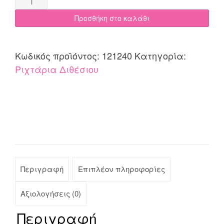
διθέσιου
Προσθήκη στο καλάθι
170x240
Cotone
ROMBO
Κωδικός προϊόντος:
121240
Κατηγορία:
γκρεζ
Ριχτάρια Διθέσιου
quantity
Περιγραφή
Επιπλέον πληροφορίες
Αξιολογήσεις (0)
Περιγραφή