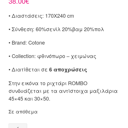
38.00
€
• Διαστάσεις: 170X240 cm
• Σύνθεση: 60%σενίλ 20%βαμ 20%πολ
• Brand: Cotone
• Collection: φθινόπωρο – χειμώνας
• Διατίθεται σε
6 αποχρώσεις
Στην εικόνα το ριχτάρι ROMBO
συνδυάζεται με τα αντίστοιχα μαξιλάρια
45×45 και 30×50.
Σε απόθεμα
Ριχτάρι