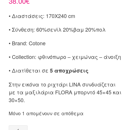
38.00
€
• Διαστάσεις: 170X240 cm
• Σύνθεση: 60%σενίλ 20%βαμ 20%πολ
• Brand: Cotone
• Collection: φθινόπωρο – χειμώνας – άνοιξη
• Διατίθεται σε
5 αποχρώσεις
Στην εικόνα το ριχτάρι LINA συνδυάζεται
με τα μαξιλάρια FLORA μπορντό 45×45 και
30×50.
Μόνο 1 απομένουν σε απόθεμα