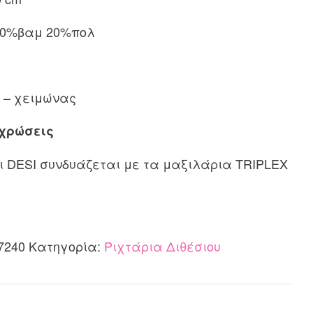
ή
 20%βαμ 20%πολ
ι:
0€.
ρο – χειμώνας
χρώσεις
ρι DESI συνδυάζεται με τα μαξιλάρια TRIPLEX
7240
Κατηγορία:
Ριχτάρια Διθέσιου