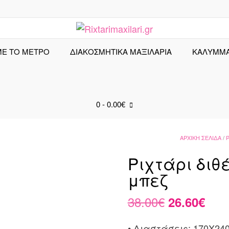
ΜΕ ΤΟ ΜΕΤΡΟ
ΔΙΑΚΟΣΜΗΤΙΚΑ ΜΑΞΙΛΑΡΙΑ
ΚΑΛΎΜΜ
0
- 0.00€
ΑΡΧΙΚΉ ΣΕΛΊΔΑ
/
Ρ
Ριχτάρι διθ
μπεζ
Original
Η
38.00
€
26.60
€
price
τρέ
• Διαστάσεις: 170X24