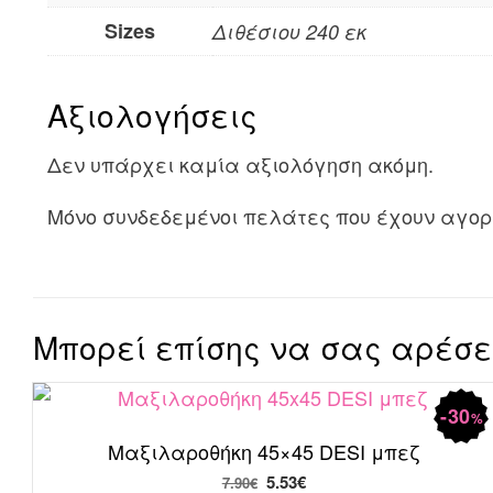
Sizes
Διθέσιου 240 εκ
Αξιολογήσεις
Δεν υπάρχει καμία αξιολόγηση ακόμη.
Μόνο συνδεδεμένοι πελάτες που έχουν αγορ
Μπορεί επίσης να σας αρέσ
30
%
Μαξιλαροθήκη 45×45 DESI μπεζ
Original
Η
5.53
€
7.90
€