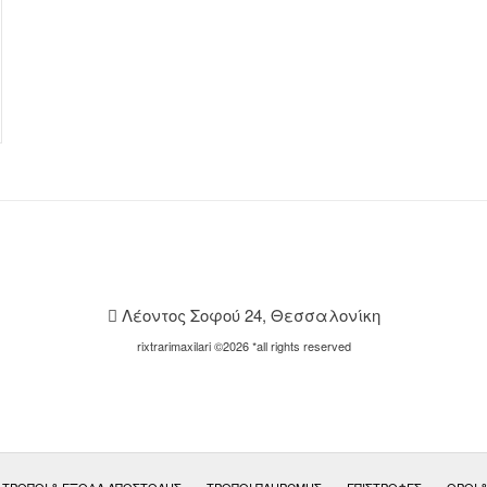
Λέοντος Σοφού 24, Θεσσαλονίκη
rixtrarimaxilari ©2026 *all rights reserved
ΤΡΌΠΟΙ & ΈΞΟΔΑ ΑΠΟΣΤΟΛΉΣ
ΤΡΌΠΟΙ ΠΛΗΡΩΜΉΣ
ΕΠΙΣΤΡΟΦΈΣ
ΟΡΟΙ 