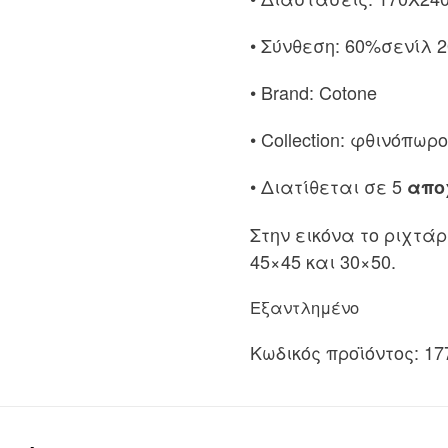
was:
τιμ
• Σύνθεση: 60%σενίλ
38.00€.
είνα
26.6
• Brand: Cotone
• Collection: φθινόπω
• Διατίθεται σε 5
απο
Στην εικόνα το ριχτά
45×45 και 30×50.
Εξαντλημένο
Κωδικός προϊόντος:
17