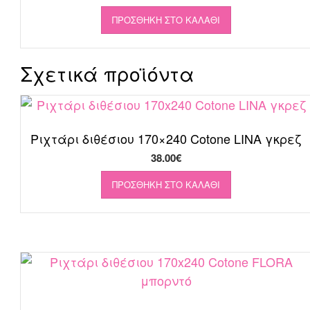
price
τρέχουσα
ΠΡΟΣΘΉΚΗ ΣΤΟ ΚΑΛΆΘΙ
was:
τιμή
7.90€.
είναι:
5.53€.
Σχετικά προϊόντα
Ριχτάρι διθέσιου 170×240 Cotone LINA γκρεζ
38.00
€
ΠΡΟΣΘΉΚΗ ΣΤΟ ΚΑΛΆΘΙ