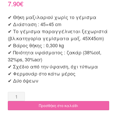
7.90
€
✔ Θήκη μαξιλαριού χωρίς το γέμισμα
✔ Διάσταση : 45×45 cm
✔ Το γέμισμα παραγγέλνεται ξεχωριστά
(βλ.κατηγορία γεμίσματα μαξ. 45X45cm)
✔ Βάρος θήκης : 0,300 kg
✔ Ποιότητα υφάσματος : ζακάρ (38%cot,
32%ps, 30%acr)
✔ Σχέδιο από την ύφανση, όχι τύπωμα
✔ Φερμουάρ στο κάτω μέρος
✔ Δύο όψεων
Μαξιλαροθήκη
45x45
Προσθήκη στο καλάθι
Hogan
μπορντό