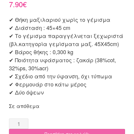
7.90
€
✔ Θήκη μαξιλαριού χωρίς το γέμισμα
✔ Διάσταση : 45×45 cm
✔ Το γέμισμα παραγγέλνεται ξεχωριστά
(βλ.κατηγορία γεμίσματα μαξ. 45X45cm)
✔ Βάρος θήκης : 0,300 kg
✔ Ποιότητα υφάσματος : ζακάρ (38%cot,
32%ps, 30%acr)
✔ Σχέδιο από την ύφανση, όχι τύπωμα
✔ Φερμουάρ στο κάτω μέρος
✔ Δύο όψεων
Σε απόθεμα
Μαξιλαροθήκη
45x45
Προσθήκη στο καλάθι