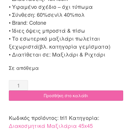
• Υφαμένο σχέδιο – όχι τύπωμα
• Σύνθεση: 60%σενίλ 40%πολ
• Brand: Cotone
• Ίδιες όψεις μπροστά & πίσω
• Το εσωτερικό μαξιλάρι πωλείται
ξεχωριστά(βλ. κατηγορία γεμίσματα)
• Διατίθεται σε: Μαξιλάρι & Ριχτάρι
Σε απόθεμα
Μαξιλαροθήκη
45x45
Προσθήκη στο καλάθι
TRIPLEx
μπεζ
quantity
Κωδικός προϊόντος:
tri1
Κατηγορία:
Διακοσμητικά Μαξιλάρια 45x45