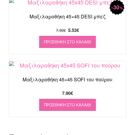
30
%
Μαξιλαροθήκη 45×45 DESI μπεζ
Original
Η
5.53
€
7.90
€
price
τρέχουσα
ΠΡΟΣΘΉΚΗ ΣΤΟ ΚΑΛΆΘΙ
was:
τιμή
7.90€.
είναι:
5.53€.
Μαξιλαροθήκη 45×45 SOFI του πούρου
7.90
€
ΠΡΟΣΘΉΚΗ ΣΤΟ ΚΑΛΆΘΙ