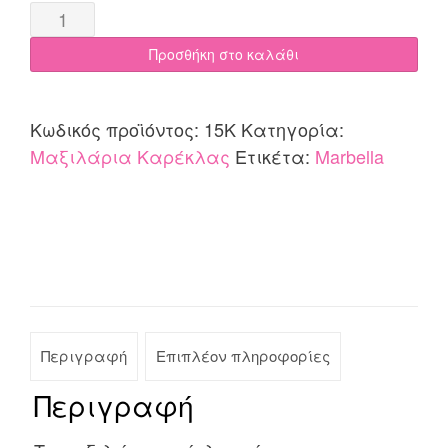
Μαξιλάρι
Καρέκλας
Προσθήκη στο καλάθι
43x43
Cotone
Marbella
Κωδικός προϊόντος:
15K
Κατηγορία:
quantity
Μαξιλάρια Καρέκλας
Ετικέτα:
Marbella
Περιγραφή
Επιπλέον πληροφορίες
Περιγραφή