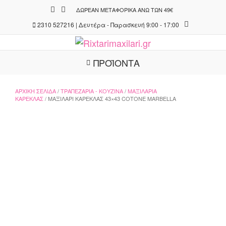
Skip
ΔΩΡΕΆΝ ΜΕΤΑΦΟΡΙΚΆ ΆΝΩ ΤΩΝ 49€
to
2310 527216 | Δευτέρα - Παρασκευή 9:00 - 17:00
content
ΠΡΟΪΟΝΤΑ
ΑΡΧΙΚΉ ΣΕΛΊΔΑ
/
ΤΡΑΠΕΖΑΡΊΑ - ΚΟΥΖΊΝΑ
/
ΜΑΞΙΛΆΡΙΑ
ΚΑΡΈΚΛΑΣ
/ ΜΑΞΙΛΆΡΙ ΚΑΡΈΚΛΑΣ 43×43 COTONE MARBELLA