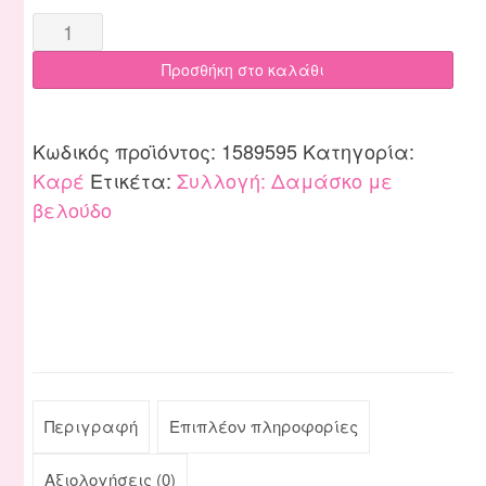
Καρέ
95x95
Προσθήκη στο καλάθι
Δαμάσκο
Βελούδο
εκρού
Κωδικός προϊόντος:
1589595
Κατηγορία:
quantity
Καρέ
Ετικέτα:
Συλλογή: Δαμάσκο με
βελούδο
Περιγραφή
Επιπλέον πληροφορίες
Αξιολογήσεις (0)