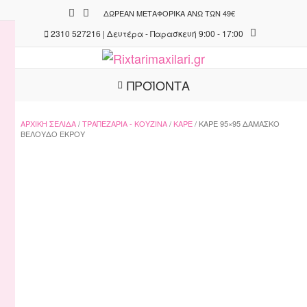
Skip
ΔΩΡΕΆΝ ΜΕΤΑΦΟΡΙΚΆ ΆΝΩ ΤΩΝ 49€
to
2310 527216 | Δευτέρα - Παρασκευή 9:00 - 17:00
content
ΠΡΟΪΟΝΤΑ
ΑΡΧΙΚΉ ΣΕΛΊΔΑ
/
ΤΡΑΠΕΖΑΡΊΑ - ΚΟΥΖΊΝΑ
/
ΚΑΡΈ
/ ΚΑΡΈ 95×95 ΔΑΜΆΣΚΟ
ΒΕΛΟΎΔΟ ΕΚΡΟΎ