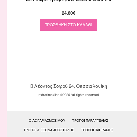
24.80
€
ΠΡΟΣΘΉΚΗ ΣΤΟ ΚΑΛΆΘΙ
Λέοντος Σοφού 24, Θεσσαλονίκη
rixtrarimaxilari ©2026 *all rights reserved
Ο ΛΟΓΑΡΙΑΣΜΌΣ ΜΟΥ
ΤΡΌΠΟΙ ΠΑΡΑΓΓΕΛΊΑΣ
ΤΡΌΠΟΙ & ΈΞΟΔΑ ΑΠΟΣΤΟΛΉΣ
ΤΡΌΠΟΙ ΠΛΗΡΩΜΉΣ