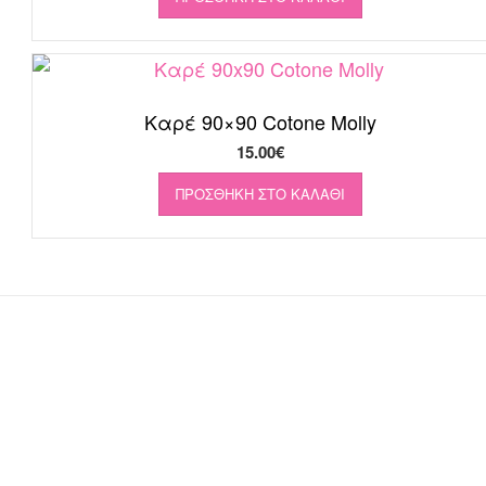
was:
τιμή
10.00€.
είναι:
5.00€.
Καρέ 90×90 Cotone Molly
15.00
€
ΠΡΟΣΘΉΚΗ ΣΤΟ ΚΑΛΆΘΙ