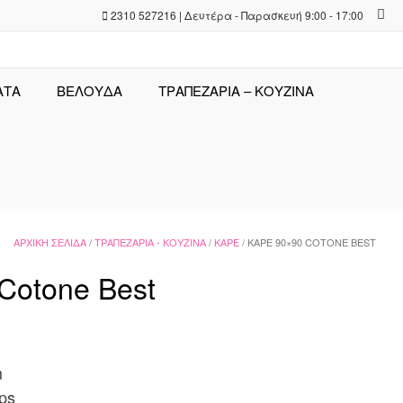
2310 527216 | Δευτέρα - Παρασκευή 9:00 - 17:00
ΑΤΑ
ΒΕΛΟΥΔΑ
ΤΡΑΠΕΖΑΡΊΑ – ΚΟΥΖΊΝΑ
ΑΡΧΙΚΉ ΣΕΛΊΔΑ
/
ΤΡΑΠΕΖΑΡΊΑ - ΚΟΥΖΊΝΑ
/
ΚΑΡΈ
/ ΚΑΡΈ 90×90 COTONE BEST
Cotone Best
m
ps