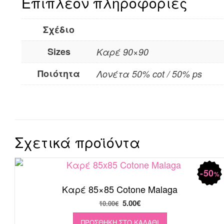
Επιπλέον πληροφορίες
Σχέδιο
Sizes
Καρέ 90×90
Ποιότητα
Λονέτα 50% cot / 50% ps
Σχετικά προϊόντα
50
%
Καρέ 85×85 Cotone Malaga
Original
Η
5.00
€
10.00
€
price
τρέχουσα
ΠΡΟΣΘΉΚΗ ΣΤΟ ΚΑΛΆΘΙ