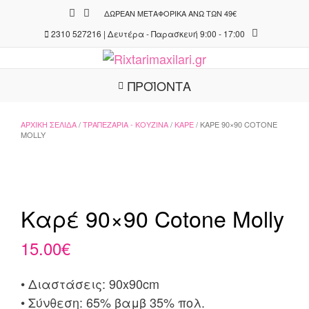
Skip
ΔΩΡΕΆΝ ΜΕΤΑΦΟΡΙΚΆ ΆΝΩ ΤΩΝ 49€
to
2310 527216 | Δευτέρα - Παρασκευή 9:00 - 17:00
content
ΠΡΟΪΟΝΤΑ
ΑΡΧΙΚΉ ΣΕΛΊΔΑ
/
ΤΡΑΠΕΖΑΡΊΑ - ΚΟΥΖΊΝΑ
/
ΚΑΡΈ
/ ΚΑΡΈ 90×90 COTONE
MOLLY
Καρέ 90×90 Cotone Molly
15.00
€
• Διαστάσεις: 90x90cm
• Σύνθεση: 65% βαμβ 35% πολ.