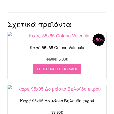
Σχετικά προϊόντα
50
%
Καρέ 85×85 Cotone Valencia
Original
Η
5.00
€
10.00
€
price
τρέχουσα
ΠΡΟΣΘΉΚΗ ΣΤΟ ΚΑΛΆΘΙ
was:
τιμή
10.00€.
είναι:
5.00€.
Καρέ 95×95 Δαμάσκο Βελούδο εκρού
33.80
€