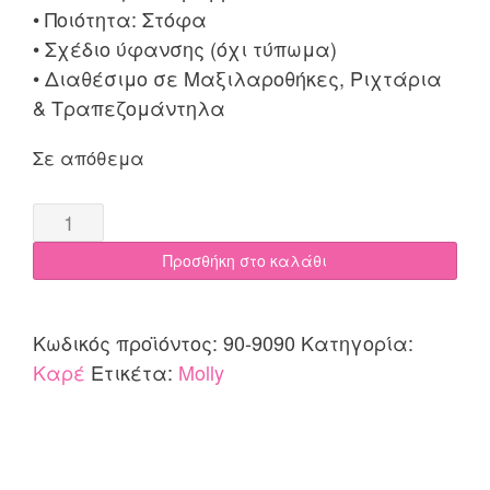
• Ποιότητα: Στόφα
• Σχέδιο ύφανσης (όχι τύπωμα)
• Διαθέσιμο σε Μαξιλαροθήκες, Ριχτάρια
& Τραπεζομάντηλα
Σε απόθεμα
Καρέ
90x90
Προσθήκη στο καλάθι
Cotone
Molly
quantity
Κωδικός προϊόντος:
90-9090
Κατηγορία:
Καρέ
Ετικέτα:
Molly