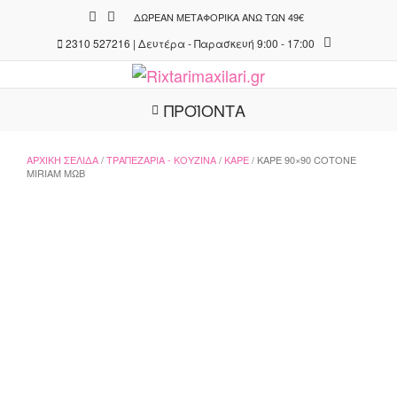
Skip
ΔΩΡΕΆΝ ΜΕΤΑΦΟΡΙΚΆ ΆΝΩ ΤΩΝ 49€
to
2310 527216 | Δευτέρα - Παρασκευή 9:00 - 17:00
content
ΠΡΟΪΟΝΤΑ
ΑΡΧΙΚΉ ΣΕΛΊΔΑ
/
ΤΡΑΠΕΖΑΡΊΑ - ΚΟΥΖΊΝΑ
/
ΚΑΡΈ
/ ΚΑΡΈ 90×90 COTONE
MIRIAM ΜΩΒ