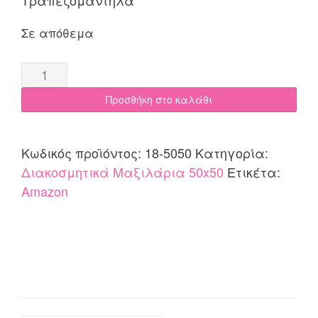
Σε απόθεμα
Διακοσμητική
Μαξιλαροθήκη
Προσθήκη στο καλάθι
50x50
COTONE
|
Κωδικός προϊόντος:
18-5050
Κατηγορία:
Amazon
Διακοσμητικά Μαξιλάρια 50x50
Ετικέτα:
quantity
Amazon