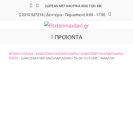
Skip
ΔΩΡΕΆΝ ΜΕΤΑΦΟΡΙΚΆ ΆΝΩ ΤΩΝ 49€
to
2310 527216 | Δευτέρα - Παρασκευή 9:00 - 17:00
content
ΠΡΟΪΟΝΤΑ
ΑΡΧΙΚΉ ΣΕΛΊΔΑ
/
ΔΙΑΚΟΣΜΗΤΙΚΆ ΜΑΞΙΛΆΡΙΑ
/
ΔΙΑΚΟΣΜΗΤΙΚΆ ΜΑΞΙΛΆΡΙΑ
50X50
/ ΔΙΑΚΟΣΜΗΤΙΚΉ ΜΑΞΙΛΑΡΟΘΉΚΗ 50×50 COTONE | AMAZON