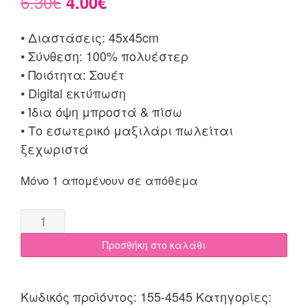
Original
Η
6.30
€
4.00
€
price
τρέχουσα
• Διαστάσεις: 45x45cm
was:
τιμή
• Σύνθεση: 100% πολυέστερ
6.30€.
είναι:
• Ποιότητα: Σουέτ
• Digital εκτύπωση
4.00€.
• Ίδια όψη μπροστά & πίσω
• Το εσωτερικό μαξιλάρι πωλείται
ξεχωριστά
Μόνο 1 απομένουν σε απόθεμα
Προσθήκη στο καλάθι
Κωδικός προϊόντος:
155-4545
Κατηγορίες: