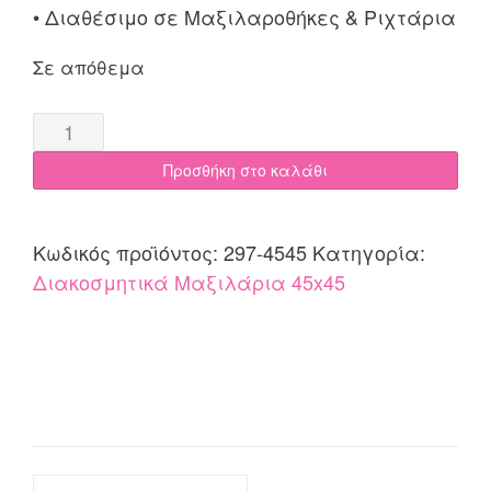
• Διαθέσιμο σε Μαξιλαροθήκες & Ριχτάρια
Σε απόθεμα
Διακοσμητική
Μαξιλαροθήκη
Προσθήκη στο καλάθι
45x45
COTONE
|
Κωδικός προϊόντος:
297-4545
Κατηγορία:
Sydney
Διακοσμητικά Μαξιλάρια 45x45
Εκρού
quantity