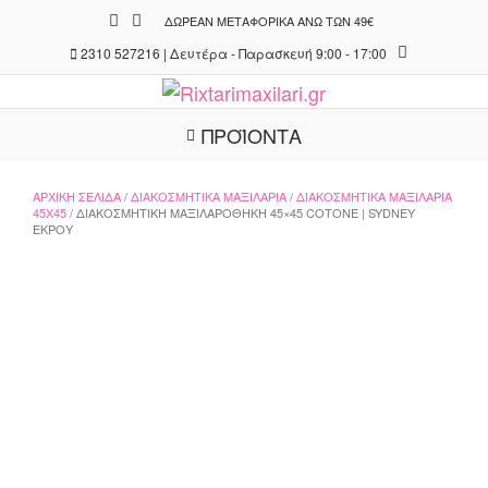
Skip
ΔΩΡΕΆΝ ΜΕΤΑΦΟΡΙΚΆ ΆΝΩ ΤΩΝ 49€
to
2310 527216 | Δευτέρα - Παρασκευή 9:00 - 17:00
content
ΠΡΟΪΟΝΤΑ
ΑΡΧΙΚΉ ΣΕΛΊΔΑ
/
ΔΙΑΚΟΣΜΗΤΙΚΆ ΜΑΞΙΛΆΡΙΑ
/
ΔΙΑΚΟΣΜΗΤΙΚΆ ΜΑΞΙΛΆΡΙΑ
45X45
/ ΔΙΑΚΟΣΜΗΤΙΚΉ ΜΑΞΙΛΑΡΟΘΉΚΗ 45×45 COTONE | SYDNEY
ΕΚΡΟΎ