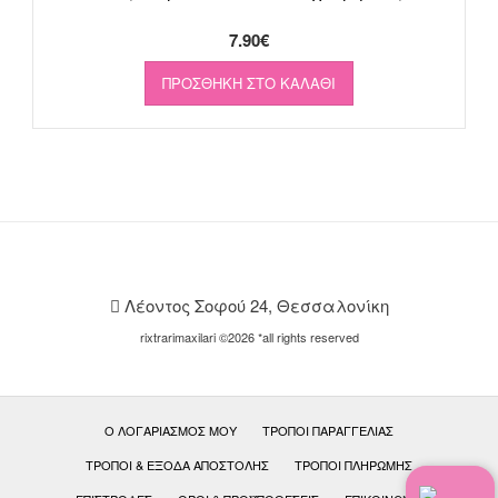
7.90
€
ΠΡΟΣΘΉΚΗ ΣΤΟ ΚΑΛΆΘΙ
Λέοντος Σοφού 24, Θεσσαλονίκη
rixtrarimaxilari ©2026 *all rights reserved
Ο ΛΟΓΑΡΙΑΣΜΌΣ ΜΟΥ
ΤΡΌΠΟΙ ΠΑΡΑΓΓΕΛΊΑΣ
ΤΡΌΠΟΙ & ΈΞΟΔΑ ΑΠΟΣΤΟΛΉΣ
ΤΡΌΠΟΙ ΠΛΗΡΩΜΉΣ