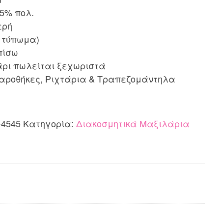
35% πολ.
ερή
ι τύπωμα)
πίσω
άρι πωλείται ξεχωριστά
λαροθήκες, Ριχτάρια & Τραπεζομάντηλα
-4545
Κατηγορία:
Διακοσμητικά Μαξιλάρια