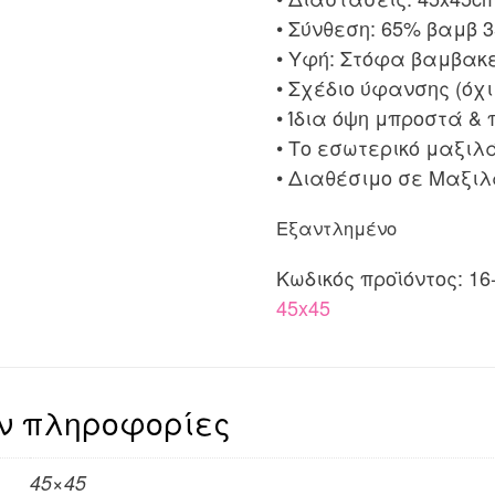
• Σύνθεση: 65% βαμβ 
• Υφή: Στόφα βαμβακ
• Σχέδιο ύφανσης (όχ
• Ίδια όψη μπροστά & 
• Το εσωτερικό μαξιλ
• Διαθέσιμο σε Μαξι
Εξαντλημένο
Κωδικός προϊόντος:
16
45x45
ν πληροφορίες
45×45