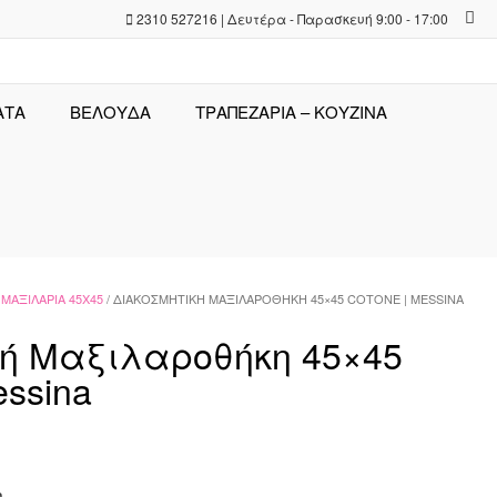
2310 527216 | Δευτέρα - Παρασκευή 9:00 - 17:00
ΑΤΑ
ΒΕΛΟΥΔΑ
ΤΡΑΠΕΖΑΡΊΑ – ΚΟΥΖΊΝΑ
ΜΑΞΙΛΆΡΙΑ 45X45
/ ΔΙΑΚΟΣΜΗΤΙΚΉ ΜΑΞΙΛΑΡΟΘΉΚΗ 45×45 COTONE | MESSINA
κή Μαξιλαροθήκη 45×45
ssina
m