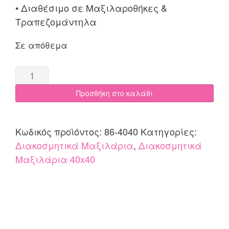
• Διαθέσιμο σε Μαξιλαροθήκες &
Τραπεζομάντηλα
Σε απόθεμα
Διακοσμητική
Μαξιλαροθήκη
Προσθήκη στο καλάθι
40x40
Cotone
Tina
Κωδικός προϊόντος:
86-4040
Κατηγορίες:
08
Διακοσμητικά Μαξιλάρια
,
Διακοσμητικά
πετρόλ
Μαξιλάρια 40x40
quantity