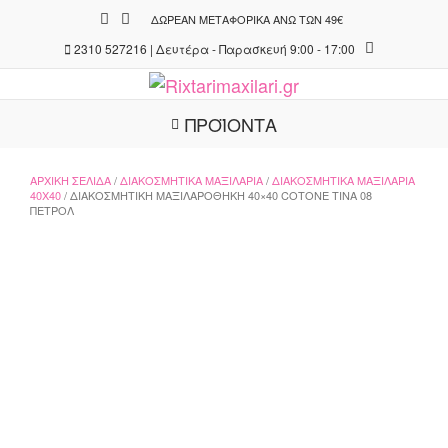
Skip
ΔΩΡΕΆΝ ΜΕΤΑΦΟΡΙΚΆ ΆΝΩ ΤΩΝ 49€
to
2310 527216 | Δευτέρα - Παρασκευή 9:00 - 17:00
content
ΠΡΟΪΟΝΤΑ
ΑΡΧΙΚΉ ΣΕΛΊΔΑ
/
ΔΙΑΚΟΣΜΗΤΙΚΆ ΜΑΞΙΛΆΡΙΑ
/
ΔΙΑΚΟΣΜΗΤΙΚΆ ΜΑΞΙΛΆΡΙΑ
40X40
/ ΔΙΑΚΟΣΜΗΤΙΚΉ ΜΑΞΙΛΑΡΟΘΉΚΗ 40×40 COTONE TINA 08
ΠΕΤΡΌΛ