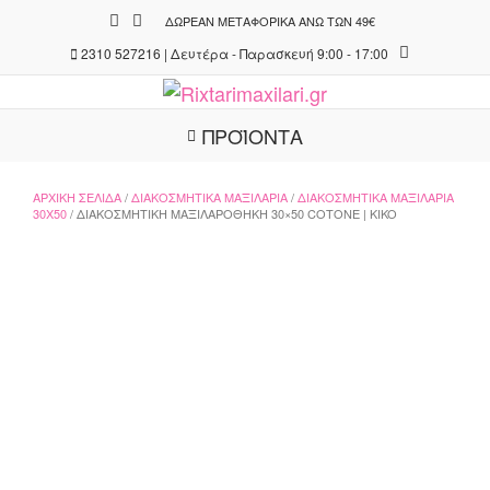
Skip
ΔΩΡΕΆΝ ΜΕΤΑΦΟΡΙΚΆ ΆΝΩ ΤΩΝ 49€
to
2310 527216 | Δευτέρα - Παρασκευή 9:00 - 17:00
content
ΠΡΟΪΟΝΤΑ
ΑΡΧΙΚΉ ΣΕΛΊΔΑ
/
ΔΙΑΚΟΣΜΗΤΙΚΆ ΜΑΞΙΛΆΡΙΑ
/
ΔΙΑΚΟΣΜΗΤΙΚΆ MΑΞΙΛΆΡΙΑ
30X50
/ ΔΙΑΚΟΣΜΗΤΙΚΉ ΜΑΞΙΛΑΡΟΘΉΚΗ 30×50 COTONE | KIKO