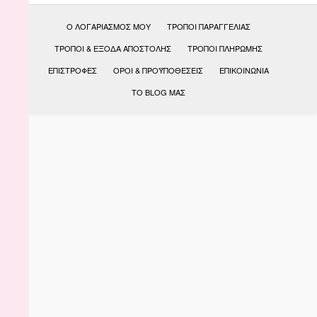
Ο ΛΟΓΑΡΙΑΣΜΌΣ ΜΟΥ
ΤΡΌΠΟΙ ΠΑΡΑΓΓΕΛΊΑΣ
ΤΡΌΠΟΙ & ΈΞΟΔΑ ΑΠΟΣΤΟΛΉΣ
ΤΡΌΠΟΙ ΠΛΗΡΩΜΉΣ
ΕΠΙΣΤΡΟΦΈΣ
ΟΡΟΙ & ΠΡΟΫΠΟΘΕΣΕΙΣ
ΕΠΙΚΟΙΝΩΝΊΑ
ΤΟ BLOG ΜΑΣ