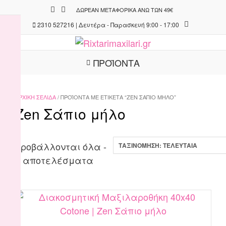
Skip
ΔΩΡΕΆΝ ΜΕΤΑΦΟΡΙΚΆ ΆΝΩ ΤΩΝ 49€
to
2310 527216 | Δευτέρα - Παρασκευή 9:00 - 17:00
content
ΠΡΟΪΟΝΤΑ
ΑΡΧΙΚΉ ΣΕΛΊΔΑ
/ ΠΡΟΪΌΝΤΑ ΜΕ ΕΤΙΚΈΤΑ “ZEN ΣΆΠΙΟ ΜΉΛΟ”
Zen Σάπιο μήλο
Προβάλλονται όλα -
Sorted
7 αποτελέσματα
by
latest