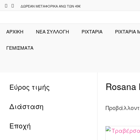
Skip
ΔΩΡΕΆΝ ΜΕΤΑΦΟΡΙΚΆ ΆΝΩ ΤΩΝ 49€
to
content
ΑΡΧΙΚΉ
ΝΕΑ ΣΥΛΛΟΓΗ
ΡΙΧΤΆΡΙΑ
ΡΙΧΤΑΡΙΑ 
ΓΕΜΙΣΜΑΤΑ
Rosana
Εύρος τιμής
Διάσταση
Προβάλλοντ
Εποχή