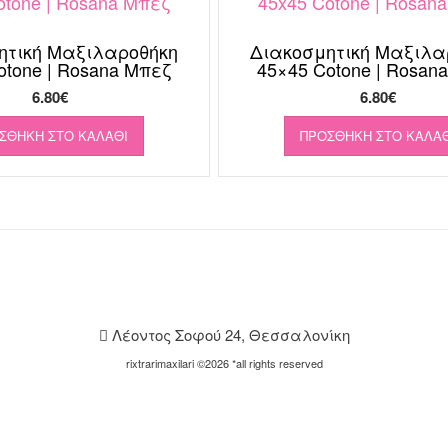
ητική Μαξιλαροθήκη
Διακοσμητική Μαξιλα
otone | Rosana Μπεζ
45×45 Cotone | Rosan
6.80
€
6.80
€
ΣΘΉΚΗ ΣΤΟ ΚΑΛΆΘΙ
ΠΡΟΣΘΉΚΗ ΣΤΟ ΚΑΛΆΘ
Λέοντος Σοφού 24, Θεσσαλονίκη
rixtrarimaxilari ©2026 *all rights reserved