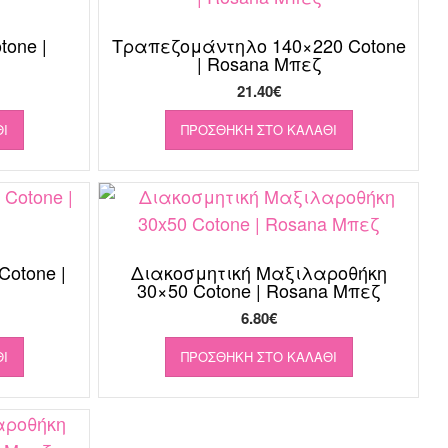
one |
Τραπεζομάντηλο 140×220 Cotone
| Rosana Μπεζ
21.40
€
Ι
ΠΡΟΣΘΉΚΗ ΣΤΟ ΚΑΛΆΘΙ
otone |
Διακοσμητική Μαξιλαροθήκη
30×50 Cotone | Rosana Μπεζ
6.80
€
Ι
ΠΡΟΣΘΉΚΗ ΣΤΟ ΚΑΛΆΘΙ