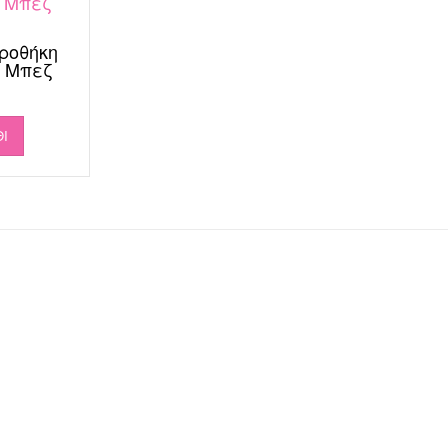
ροθήκη
a Μπεζ
Ι