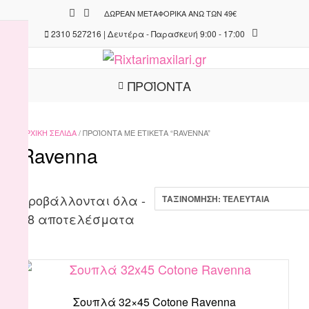
Skip
ΔΩΡΕΆΝ ΜΕΤΑΦΟΡΙΚΆ ΆΝΩ ΤΩΝ 49€
to
2310 527216 | Δευτέρα - Παρασκευή 9:00 - 17:00
content
ΠΡΟΪΟΝΤΑ
ΑΡΧΙΚΉ ΣΕΛΊΔΑ
/ ΠΡΟΪΌΝΤΑ ΜΕ ΕΤΙΚΈΤΑ “RAVENNA”
Ravenna
Προβάλλονται όλα -
Sorted
18 αποτελέσματα
by
latest
Σουπλά 32×45 Cotone Ravenna