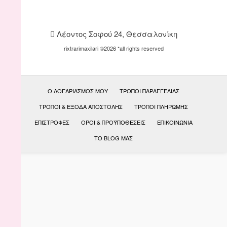
Λέοντος Σοφού 24, Θεσσαλονίκη
rixtrarimaxilari ©2026 *all rights reserved
Ο ΛΟΓΑΡΙΑΣΜΌΣ ΜΟΥ
ΤΡΌΠΟΙ ΠΑΡΑΓΓΕΛΊΑΣ
ΤΡΌΠΟΙ & ΈΞΟΔΑ ΑΠΟΣΤΟΛΉΣ
ΤΡΌΠΟΙ ΠΛΗΡΩΜΉΣ
ΕΠΙΣΤΡΟΦΈΣ
ΟΡΟΙ & ΠΡΟΫΠΟΘΕΣΕΙΣ
ΕΠΙΚΟΙΝΩΝΊΑ
ΤΟ BLOG ΜΑΣ