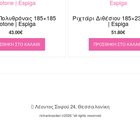
Πολυθρόνας 185×185
Ριχτάρι Διθέσιου 185×2
otone | Espiga
| Espiga
43.00
€
51.80
€
ΣΘΉΚΗ ΣΤΟ ΚΑΛΆΘΙ
ΠΡΟΣΘΉΚΗ ΣΤΟ ΚΑΛΆΘ
Λέοντος Σοφού 24, Θεσσαλονίκη
rixtrarimaxilari ©2026 *all rights reserved