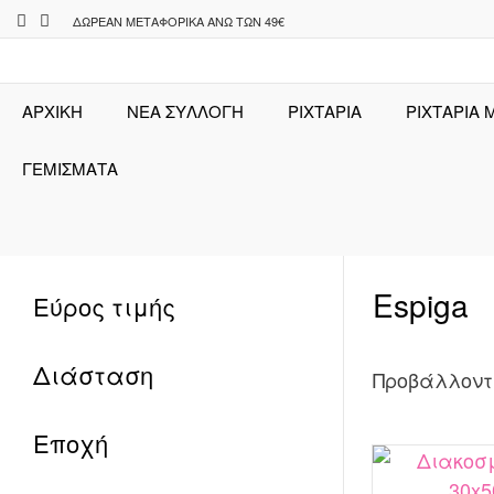
Skip
ΔΩΡΕΆΝ ΜΕΤΑΦΟΡΙΚΆ ΆΝΩ ΤΩΝ 49€
to
content
ΑΡΧΙΚΉ
ΝΕΑ ΣΥΛΛΟΓΗ
ΡΙΧΤΆΡΙΑ
ΡΙΧΤΑΡΙΑ 
ΓΕΜΙΣΜΑΤΑ
Espiga
Εύρος τιμής
Διάσταση
Προβάλλοντ
Εποχή