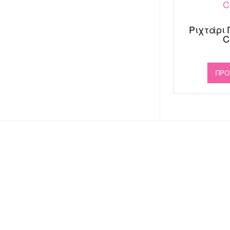
Ριχτάρι 
C
ΠΡΟ