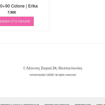
0×90 Cotone | Erika
7.90
€
ΣΘΉΚΗ ΣΤΟ ΚΑΛΆΘΙ
Λέοντος Σοφού 24, Θεσσαλονίκη
rixtrarimaxilari ©2026 *all rights reserved
ΤΡΌΠΟΙ & ΈΞΟΔΑ ΑΠΟΣΤΟΛΉΣ
ΤΡΌΠΟΙ ΠΛΗΡΩΜΉΣ
ΕΠΙΣΤΡΟΦΈΣ
ΟΡΟΙ 