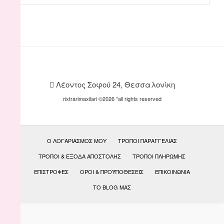
Λέοντος Σοφού 24, Θεσσαλονίκη
rixtrarimaxilari ©2026 *all rights reserved
Ο ΛΟΓΑΡΙΑΣΜΌΣ ΜΟΥ
ΤΡΌΠΟΙ ΠΑΡΑΓΓΕΛΊΑΣ
ΤΡΌΠΟΙ & ΈΞΟΔΑ ΑΠΟΣΤΟΛΉΣ
ΤΡΌΠΟΙ ΠΛΗΡΩΜΉΣ
ΕΠΙΣΤΡΟΦΈΣ
ΟΡΟΙ & ΠΡΟΫΠΟΘΕΣΕΙΣ
ΕΠΙΚΟΙΝΩΝΊΑ
ΤΟ BLOG ΜΑΣ