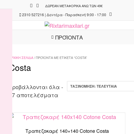
Skip
ΔΩΡΕΆΝ ΜΕΤΑΦΟΡΙΚΆ ΆΝΩ ΤΩΝ 49€
to
2310 527216 | Δευτέρα - Παρασκευή 9:00 - 17:00
content
ΠΡΟΪΟΝΤΑ
ΑΡΧΙΚΉ ΣΕΛΊΔΑ
/ ΠΡΟΪΌΝΤΑ ΜΕ ΕΤΙΚΈΤΑ “COSTA”
Costa
Προβάλλονται όλα -
Sorted
17 αποτελέσματα
by
latest
Τραπεζοκαρέ 140×140 Cotone Costa