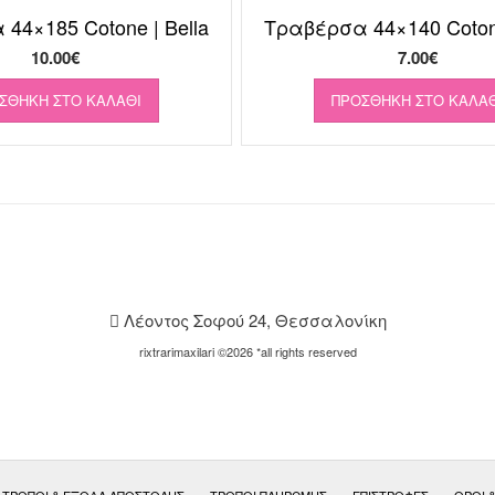
44×185 Cotone | Bella
Τραβέρσα 44×140 Cotone
10.00
€
7.00
€
ΣΘΉΚΗ ΣΤΟ ΚΑΛΆΘΙ
ΠΡΟΣΘΉΚΗ ΣΤΟ ΚΑΛΆΘ
Λέοντος Σοφού 24, Θεσσαλονίκη
rixtrarimaxilari ©2026 *all rights reserved
ΤΡΌΠΟΙ & ΈΞΟΔΑ ΑΠΟΣΤΟΛΉΣ
ΤΡΌΠΟΙ ΠΛΗΡΩΜΉΣ
ΕΠΙΣΤΡΟΦΈΣ
ΟΡΟΙ 