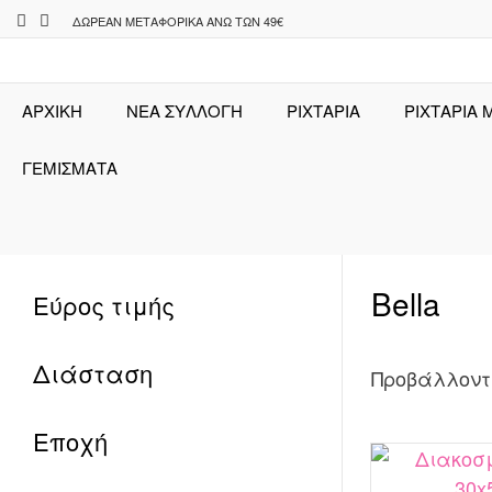
Skip
ΔΩΡΕΆΝ ΜΕΤΑΦΟΡΙΚΆ ΆΝΩ ΤΩΝ 49€
to
content
ΑΡΧΙΚΉ
ΝΕΑ ΣΥΛΛΟΓΗ
ΡΙΧΤΆΡΙΑ
ΡΙΧΤΑΡΙΑ 
ΓΕΜΙΣΜΑΤΑ
Bella
Εύρος τιμής
Διάσταση
Προβάλλοντ
Εποχή