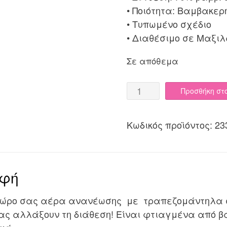
• Ποιότητα: Βαμβακερ
• Τυπωμένο σχέδιο
• Διαθέσιμο σε Μαξι
Σε απόθεμα
Τραπεζοκαρέ
Προσθήκη στ
140x140
Cotone
Κωδικός προϊόντος:
23
Eliza
quantity
αφή
χώρο σας αέρα ανανέωσης με τραπεζομάντηλα σε
ας αλλάξουν τη διάθεση! Είναι φτιαγμένα από 