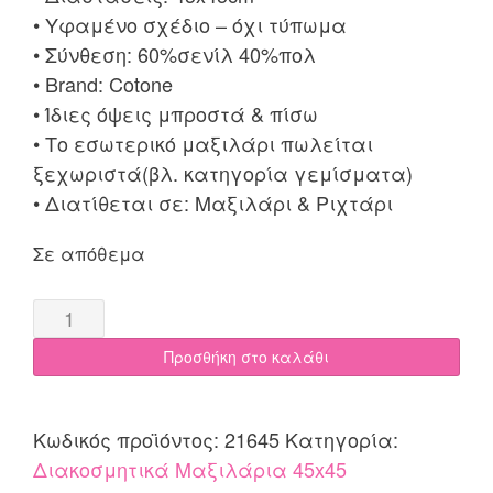
• Υφαμένο σχέδιο – όχι τύπωμα
• Σύνθεση: 60%σενίλ 40%πολ
• Brand: Cotone
• Ίδιες όψεις μπροστά & πίσω
• Το εσωτερικό μαξιλάρι πωλείται
ξεχωριστά(βλ. κατηγορία γεμίσματα)
• Διατίθεται σε: Μαξιλάρι & Ριχτάρι
Σε απόθεμα
Μαξιλαροθήκη
45x45
Προσθήκη στο καλάθι
Lina
μπορντο
quantity
Κωδικός προϊόντος:
21645
Κατηγορία:
Διακοσμητικά Μαξιλάρια 45x45