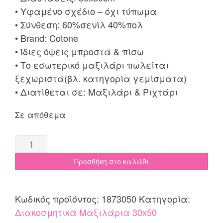
• Υφαμένο σχέδιο – όχι τύπωμα
• Σύνθεση: 60%σενίλ 40%πολ
• Brand: Cotone
• Ίδιες όψεις μπροστά & πίσω
• Το εσωτερικό μαξιλάρι πωλείται
ξεχωριστά(βλ. κατηγορία γεμίσματα)
• Διατίθεται σε: Μαξιλάρι & Ριχτάρι
Σε απόθεμα
Μαξιλαροθήκη
30x50
Προσθήκη στο καλάθι
SOFI
του
πάγου
Κωδικός προϊόντος:
1873050
Κατηγορία:
quantity
Διακοσμητικά Mαξιλάρια 30x50